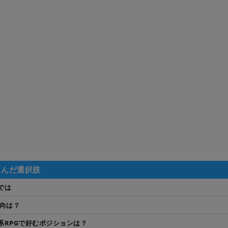
選んだ選択肢
では
傾向は？
系RPGで好むポジションは？