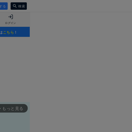
する
検索
ログイン
は
こちら
！
もっと見る
rward_ios