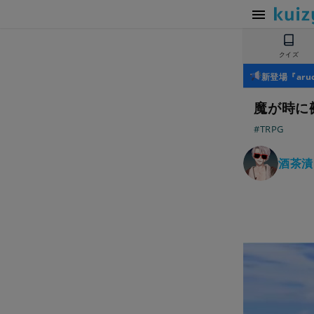
クイズ
新登場『ar
魔が時に
#TRPG
酒茶漬