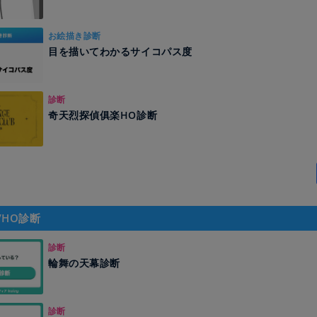
お絵描き診断
目を描いてわかるサイコパス度
診断
奇天烈探偵俱楽HO診断
/HO診断
診断
輪舞の天幕診断
診断