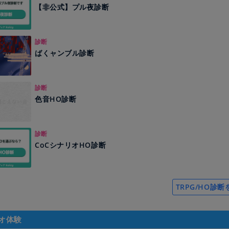
【非公式】プル夜診断
診断
ばくャンブル診断
診断
色音HO診断
診断
CoCシナリオHO診断
TRPG/HO診
オ体験