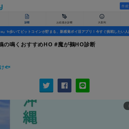
作成
診断
お絵描き診断
大喜利
uco』✨歩いてビットコインが貯まる、新感覚ポイ活アプリ！今すぐ挑戦したい人
鵺の鳴くおすすめHO #魔が鵺HO診断
け🐟
arrow_fo