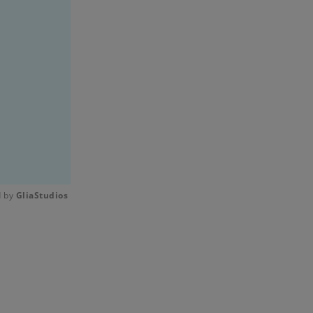
 by 
GliaStudios
Mute