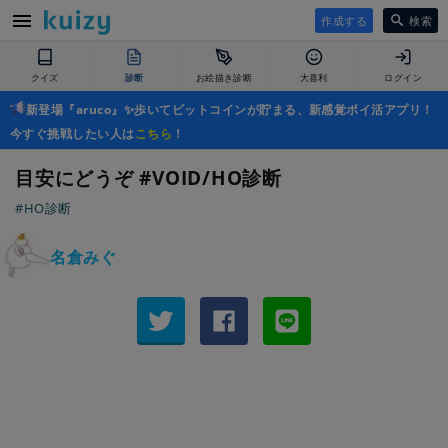
作成する
検索
クイズ
診断
お絵描き診断
大喜利
ログイン
新登場『aruco』✨歩いてビットコインが貯まる、新感覚ポイ活アプリ！
今すぐ挑戦したい人は
こちら
！
目安にどうぞ #VOID/HO診断
#HO診断
名倉みぐ