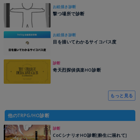
お絵描き診断
撃つ場所で診断
お絵描き診断
目を描いてわかるサイコパス度
診断
奇天烈探偵俱楽HO診断
もっと見る
他のTRPG/HO診断
診断
CoCシナリオHO診断[酔生に溺れて]