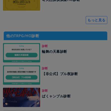
もっと見る
他のTRPG/HO診断
診断
輪舞の天幕診断
診断
【非公式】プル夜診断
診断
ばくャンブル診断