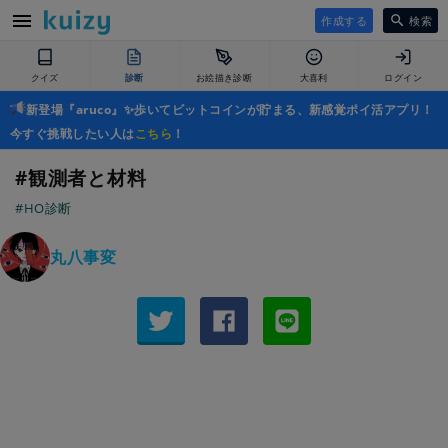
作成する
検索
クイズ
診断
お絵描き診断
大喜利
ログイン
新登場『aruco』✨歩いてビットコインが貯まる、新感覚ポイ活アプリ！
今すぐ挑戦したい人は
こちら
！
#観測者と材料
#HO診断
丸八事変