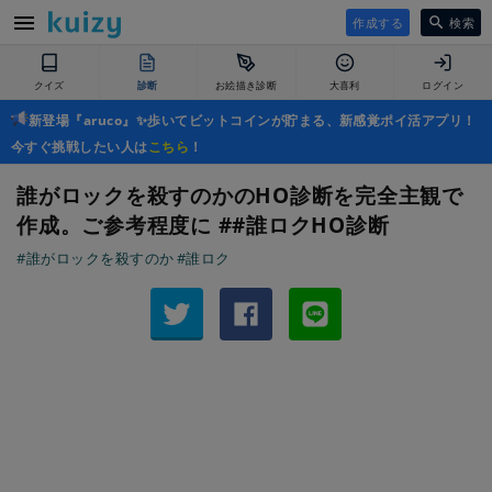
作成する
検索
クイズ
診断
お絵描き診断
大喜利
ログイン
新登場『aruco』✨歩いてビットコインが貯まる、新感覚ポイ活アプリ！
今すぐ挑戦したい人は
こちら
！
誰がロックを殺すのかのHO診断を完全主観で
作成。ご参考程度に ##誰ロクHO診断
#誰がロックを殺すのか
#誰ロク