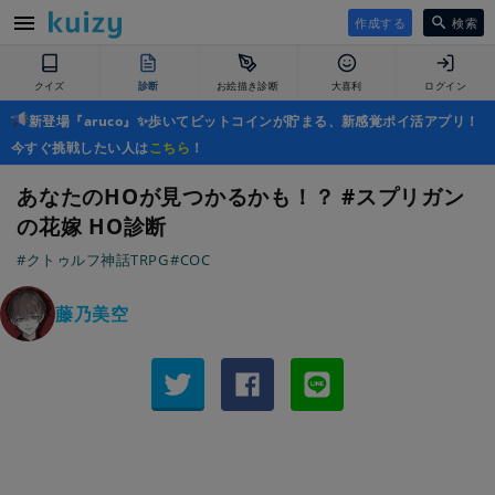
作成する
検索
クイズ
診断
お絵描き診断
大喜利
ログイン
新登場『aruco』✨歩いてビットコインが貯まる、新感覚ポイ活アプリ！
今すぐ挑戦したい人は
こちら
！
あなたのHOが見つかるかも！？ #スプリガン
の花嫁 HO診断
#クトゥルフ神話TRPG
#COC
藤乃美空