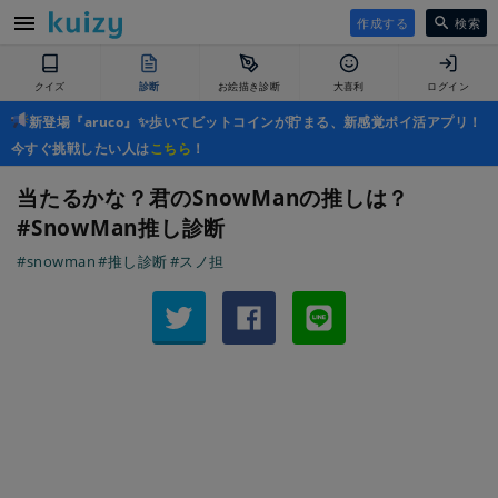
作成する
検索
クイズ
診断
お絵描き診断
大喜利
ログイン
新登場『aruco』✨歩いてビットコインが貯まる、新感覚ポイ活アプリ！
今すぐ挑戦したい人は
こちら
！
当たるかな？君のSnowManの推しは？
#SnowMan推し診断
#snowman
#推し診断
#スノ担