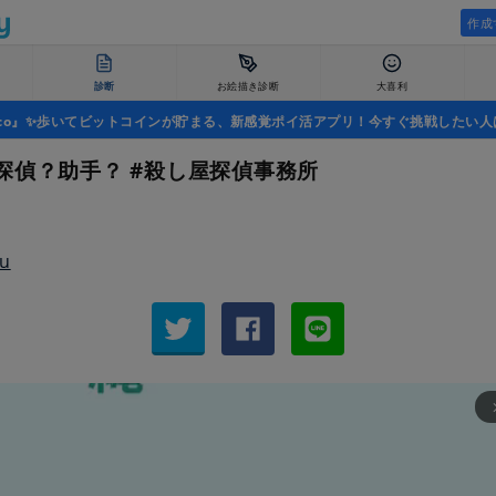
作成
診断
お絵描き診断
大喜利
uco』✨歩いてビットコインが貯まる、新感覚ポイ活アプリ！今すぐ挑戦したい人
探偵？助手？ #殺し屋探偵事務所
arrow_fo