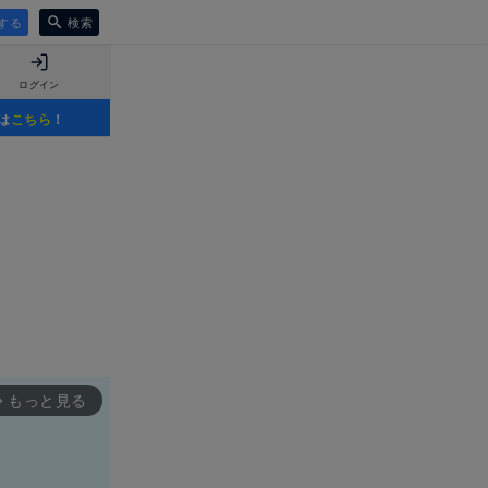
する
検索
ログイン
は
こちら
！
もっと見る
rward_ios