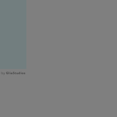
 by 
GliaStudios
Mute