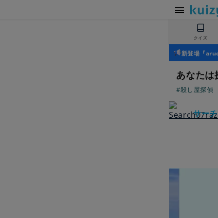
クイズ
新登場『ar
あなたは
#殺し屋探偵
サーチ