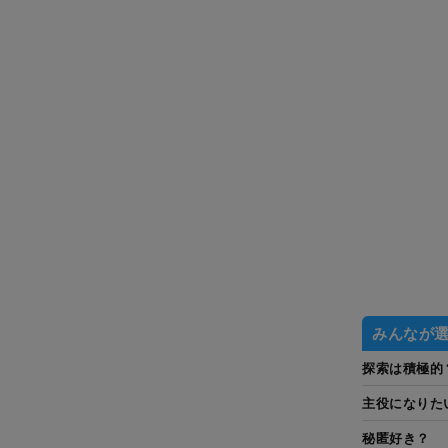
みんなが
探索は積極的
主役になりた
秘匿好き？