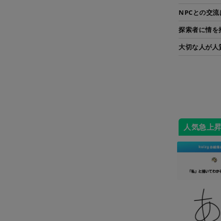
NPCとの交
探索者に情を
大切な人が人
人気急上