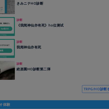
きみニテHO診断
診断
《我闻神仙亦有死》ho位测试
診断
我闻神仙亦有死
診断
絶楽園HO診断第二弾
TRPG/HO診
オ体験