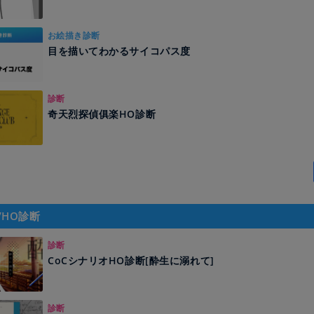
お絵描き診断
目を描いてわかるサイコパス度
診断
奇天烈探偵俱楽HO診断
/HO診断
診断
CoCシナリオHO診断[酔生に溺れて]
診断