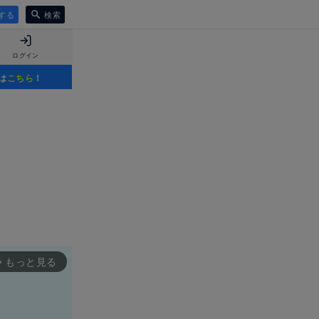
する
検索
ログイン
は
こちら
！
もっと見る
rward_ios