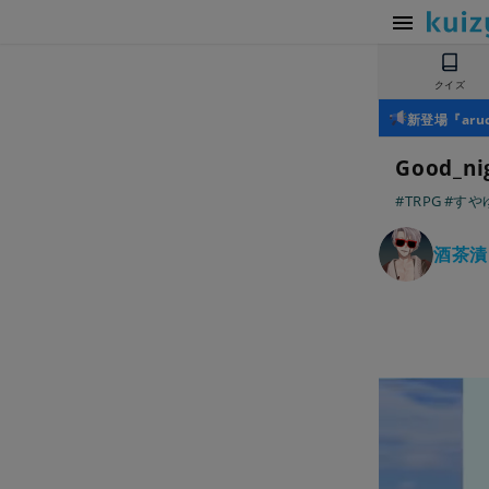
クイズ
新登場『ar
Good_n
#TRPG
#すや
酒茶漬