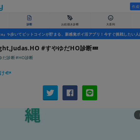
作成
診断
お絵描き診断
大喜利
uco』✨歩いてビットコインが貯まる、新感覚ポイ活アプリ！今すぐ挑戦したい人
ight,Judas.HO #すやゆだHO診断💤
ゆだ診断
#HO診断
け🐟
arrow_fo