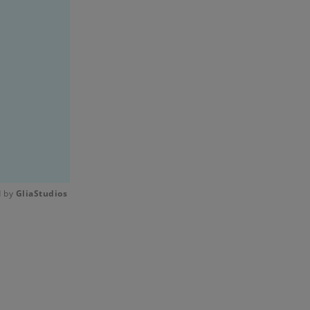
 by 
GliaStudios
Mute