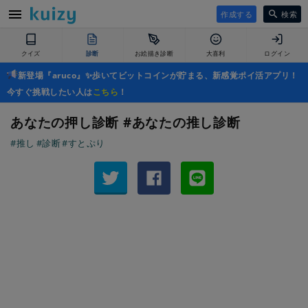
作成する
検索
クイズ
診断
お絵描き診断
大喜利
ログイン
新登場『aruco』✨歩いてビットコインが貯まる、新感覚ポイ活アプリ！
今すぐ挑戦したい人は
こちら
！
あなたの押し診断 #あなたの推し診断
#推し
#診断
#すとぷり