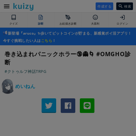
作成する
検索
クイズ
診断
お絵描き診断
大喜利
ログイン
新登場『aruco』✨歩いてビットコインが貯まる、新感覚ポイ活アプリ！
今すぐ挑戦したい人は
こちら
！
巻き込まれパニックホラー🔞👻🌀 #OMGHO診
断
#クトゥルフ神話TRPG
めいねん