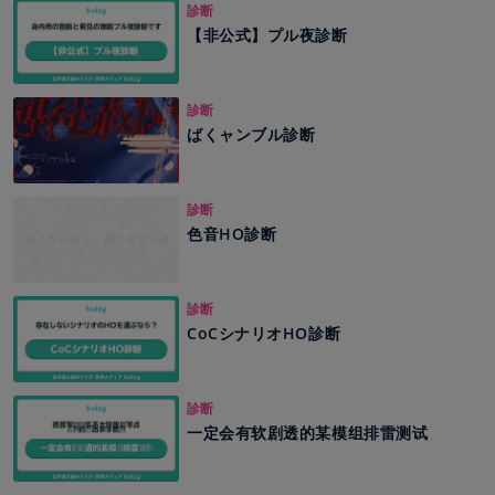
診断
【非公式】プル夜診断
診断
ばくャンブル診断
診断
色音HO診断
診断
CoCシナリオHO診断
診断
一定会有软剧透的某模组排雷测试