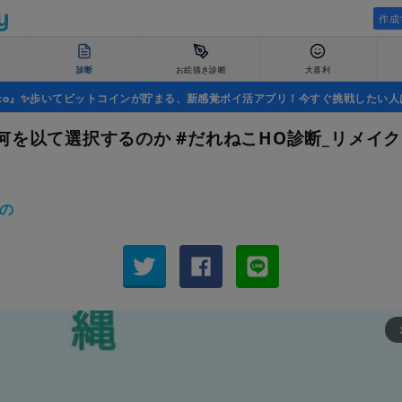
作成
診断
お絵描き診断
大喜利
uco』✨歩いてビットコインが貯まる、新感覚ポイ活アプリ！今すぐ挑戦したい人
何を以て選択するのか #だれねこHO診断_リメイク
の
arrow_fo