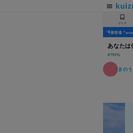
クイズ
新登場『ar
あなたは
#TRPG
きのう