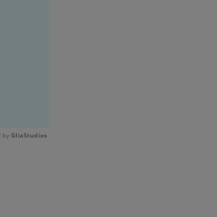
 by 
GliaStudios
Mute