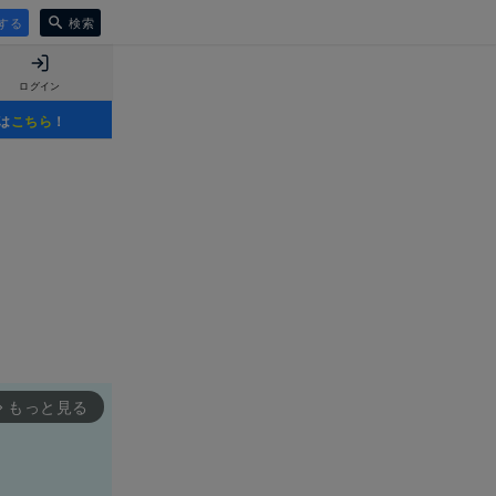
する
検索
ログイン
は
こちら
！
もっと見る
rward_ios