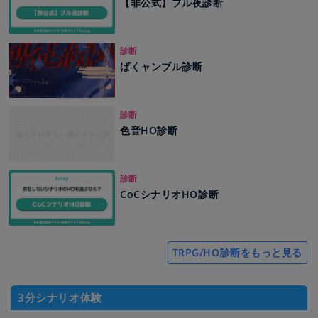
【非公式】プル夜診断
診断
ばくャンブル診断
診断
色音HO診断
診断
CoCシナリオHO診断
TRPG/HO診断をもっと見る
3分シナリオ体験