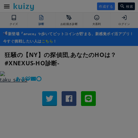
作成する
検索
クイズ
診断
お絵描き診断
大喜利
ログイン
新登場『aruco』✨歩いてビットコインが貯まる、新感覚ポイ活アプリ！
今すぐ挑戦したい人は
こちら
！
狂騒の【NY】の探偵団,あなたのHOは？
#XNEXUS-HO診断‐
ある🐯🌃⭕