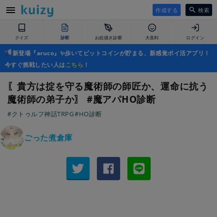
作成する
検索
クイズ
診断
お絵描き診断
大喜利
ログイン
新登場『aruco』✨歩いてビットコインが貯まる、新感覚ポイ活アプリ！
今すぐ挑戦したい人は
こちら
！
〖貴方は掟を守る魔術師の師匠か、運命に抗う
魔術師の弟子か〗 #魔アパHO診断
#クトゥルフ神話TRPG
#HO診断
ごった煮倉庫