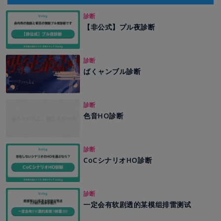
診断
【非公式】プル夜診断
診断
ばくャンブル診断
診断
色音HO診断
診断
CoCシナリオHO診断
診断
一定会有软剧透的某模组排雷测试