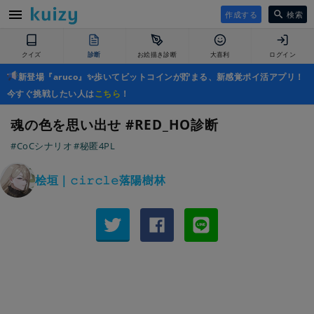
作成する
検索
クイズ
診断
お絵描き診断
大喜利
ログイン
新登場『aruco』✨歩いてビットコインが貯まる、新感覚ポイ活アプリ！
今すぐ挑戦したい人は
こちら
！
魂の色を思い出せ #RED_HO診断
#CoCシナリオ
#秘匿4PL
桧垣｜𝚌𝚒𝚛𝚌𝚕𝚎落陽樹林