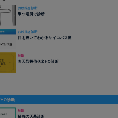
お絵描き診断
撃つ場所で診断
お絵描き診断
目を描いてわかるサイコパス度
診断
奇天烈探偵俱楽HO診断
/HO診断
診断
輪舞の天幕診断