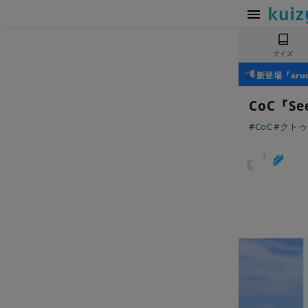
クイズ
新登場『ar
CoC『Se
#CoC
#クトゥ
🌾