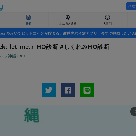
作成
診断
お絵描き診断
大喜利
uco』✨歩いてビットコインが貯まる、新感覚ポイ活アプリ！今すぐ挑戦したい人
ek: let me.』HO診断 #しくれみHO診断
ルフ神話TRPG
arrow_fo