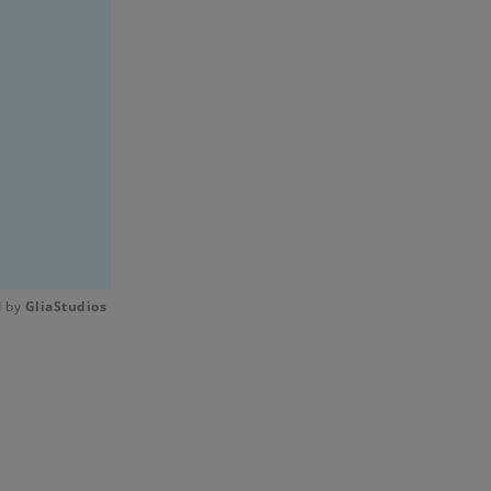
 by 
GliaStudios
Mute