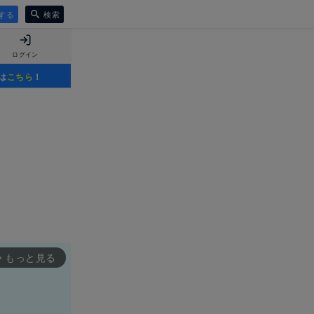
する
検索
ログイン
は
こちら
！
もっと見る
rward_ios