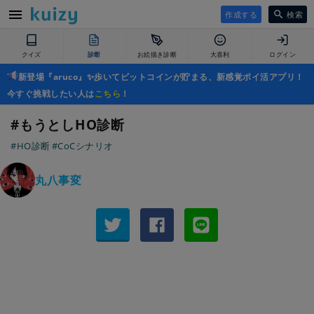
作成する
検索
クイズ
診断
お絵描き診断
大喜利
ログイン
新登場『aruco』✨歩いてビットコインが貯まる、新感覚ポイ活アプリ！
今すぐ挑戦したい人は
こちら
！
#もうとしHO診断
#HO診断
#CoCシナリオ
丸八事変