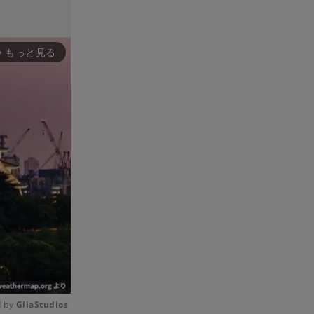
もっと見る
rward_ios
 by 
GliaStudios