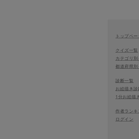
トップペー
クイズ一覧
カテゴリ別
都道府県別
診断一覧
お絵描き診
1分お絵描
作者ランキ
ログイン