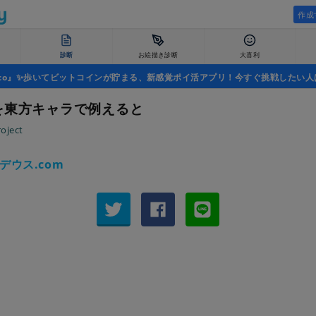
作成
診断
お絵描き診断
大喜利
uco』✨歩いてビットコインが貯まる、新感覚ポイ活アプリ！今すぐ挑戦したい人
を東方キャラで例えると
oject
デウス.com