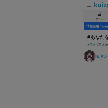
クイズ
新登場『ar
#あなた
#東方
#東方pr
モヤシ