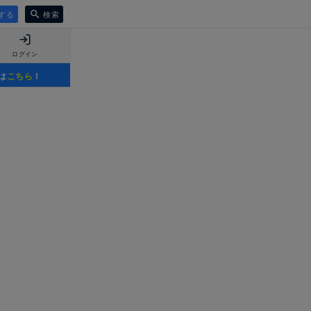
する
検索
ログイン
は
こちら
！