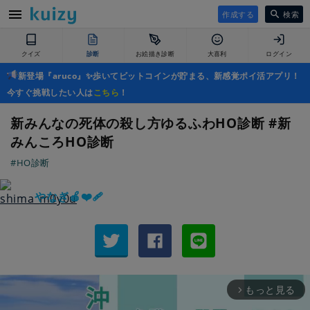
作成する
検索
クイズ
診断
お絵描き診断
大喜利
ログイン
新登場『aruco』✨歩いてビットコインが貯まる、新感覚ポイ活アプリ！
今すぐ挑戦したい人は
こちら
！
新みんなの死体の殺し方ゆるふわHO診断 #新
みんころHO診断
#HO診断
やなぎ🍎❤️‍🩹
もっと見る
arrow_forward_ios