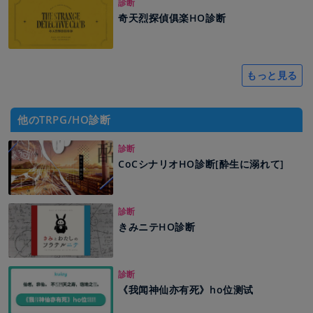
診断
奇天烈探偵俱楽HO診断
もっと見る
他のTRPG/HO診断
診断
CoCシナリオHO診断[酔生に溺れて]
診断
きみニテHO診断
診断
《我闻神仙亦有死》ho位测试