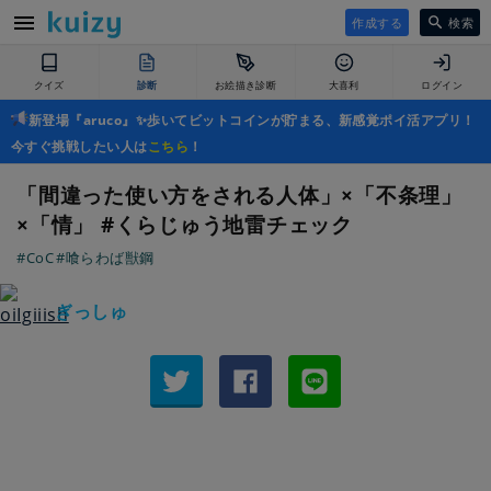
作成する
検索
クイズ
診断
お絵描き診断
大喜利
ログイン
新登場『aruco』✨歩いてビットコインが貯まる、新感覚ポイ活アプリ！
今すぐ挑戦したい人は
こちら
！
「間違った使い方をされる人体」×「不条理」
×「情」 #くらじゅう地雷チェック
#CoC
#喰らわば獣鋼
ぎっしゅ