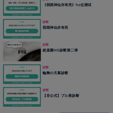
《我闻神仙亦有死》ho位测试
診断
我闻神仙亦有死
診断
絶楽園HO診断第二弾
診断
輪舞の天幕診断
診断
【非公式】プル夜診断