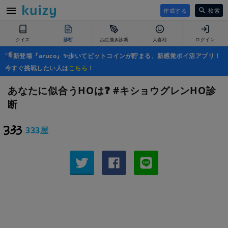
作成する
検索
クイズ
診断
お絵描き診断
大喜利
ログイン
新登場『aruco』✨歩いてビットコインが貯まる、新感覚ポイ活アプリ！
今すぐ挑戦したい人は
こちら
！
あなたに似合うHOは❓ #キショウグレンHO診
断
333屋