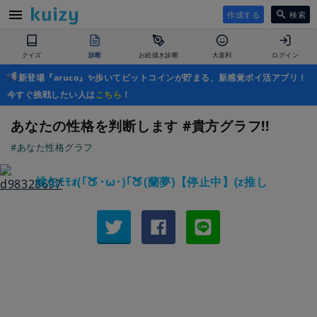
作成する
検索
クイズ
診断
お絵描き診断
大喜利
ログイン
新登場『aruco』✨歩いてビットコインが貯まる、新感覚ポイ活アプリ！
今すぐ挑戦したい人は
こちら
！
あなたの性格を判断します #貴方グラフ!!
#あなた性格グラフ
桃缶ﾓﾓｫ(｢🍑･ω･)｢🍑(蘭夢)【停止中】(z推し