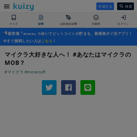
作成する
検索
クイズ
診断
お絵描き診断
大喜利
ログイン
新登場『aruco』✨歩いてビットコインが貯まる、新感覚ポイ活アプリ！
今すぐ挑戦したい人は
こちら
！
マイクラ大好きな人へ！ #あなたはマイクラの
MOB？
#マイクラ
#minecraft