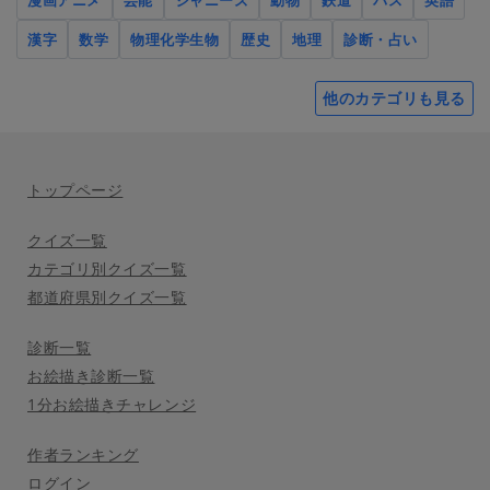
漫画アニメ
芸能
ジャニーズ
動物
鉄道
バス
英語
漢字
数学
物理化学生物
歴史
地理
診断・占い
他のカテゴリも見る
トップページ
クイズ一覧
カテゴリ別クイズ一覧
都道府県別クイズ一覧
診断一覧
お絵描き診断一覧
1分お絵描きチャレンジ
作者ランキング
ログイン