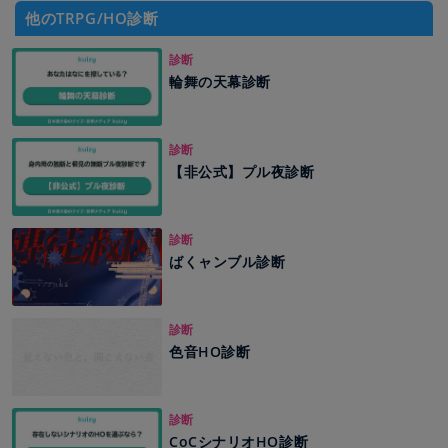
他のTRPG/HO診断
診断
輪舞の天幕診断
診断
【非公式】プル夜診断
診断
ばくャンブル診断
診断
色音HO診断
診断
CoCシナリオHO診断