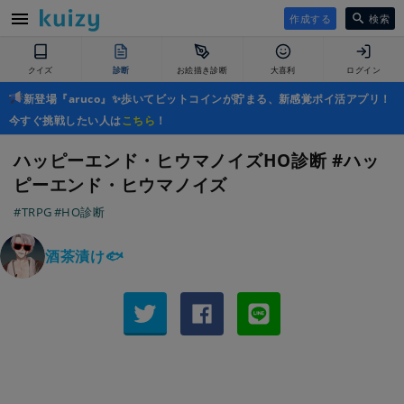
作成する
検索
クイズ
診断
お絵描き診断
大喜利
ログイン
新登場『aruco』✨歩いてビットコインが貯まる、新感覚ポイ活アプリ！
今すぐ挑戦したい人は
こちら
！
ハッピーエンド・ヒウマノイズHO診断 #ハッ
ピーエンド・ヒウマノイズ
#TRPG
#HO診断
酒茶漬け🐟