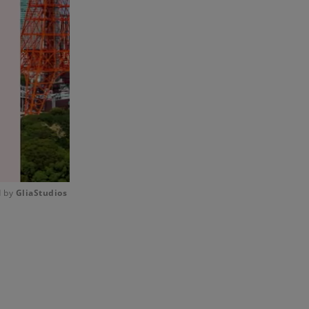
 by 
GliaStudios
Mute