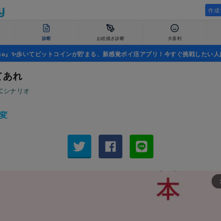
作成
診断
お絵描き診断
大喜利
uco』✨歩いてビットコインが貯まる、新感覚ポイ活アプリ！今すぐ挑戦したい人
てあれ
oCシナリオ
変
arrow_fo