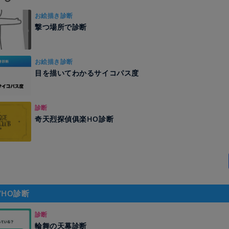
お絵描き診断
撃つ場所で診断
お絵描き診断
目を描いてわかるサイコパス度
診断
奇天烈探偵俱楽HO診断
/HO診断
診断
輪舞の天幕診断