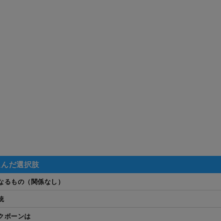
選んだ選択肢
なるもの（関係なし）
統
クボーンは