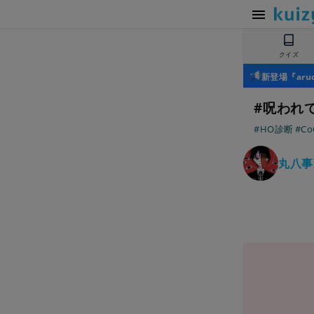
クイズ
新登場『ar
#呪われ
#HO診断
#C
丸八事