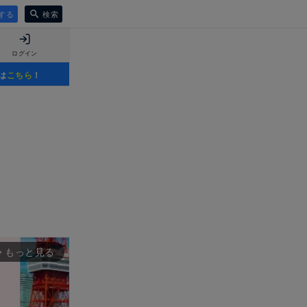
する
検索
ログイン
は
こちら
！
もっと見る
rward_ios