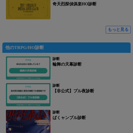
奇天烈探偵俱楽HO診断
もっと見る
他のTRPG/HO診断
診断
輪舞の天幕診断
診断
【非公式】プル夜診断
診断
ばくャンブル診断