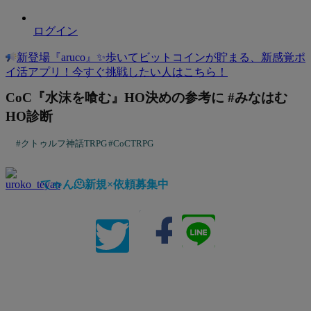
ログイン
新登場『aruco』✨歩いてビットコインが貯まる、新感覚ポ
イ活アプリ！今すぐ挑戦したい人は
こちら
！
CoC『水沫を喰む』HO決めの参考に #みなはむ
HO診断
#クトゥルフ神話TRPG
#CoCTRPG
てゃん🫠新規×依頼募集中