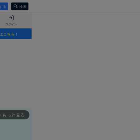
する
検索
ログイン
は
こちら
！
もっと見る
rward_ios