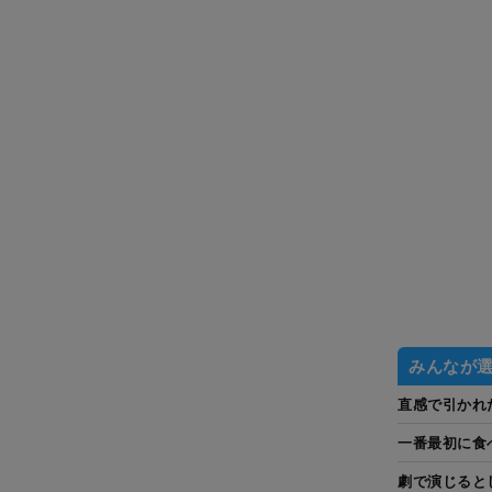
みんなが
直感で引かれ
一番最初に食
劇で演じると