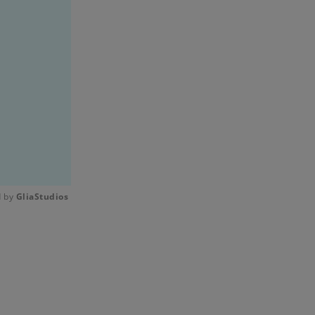
 by 
GliaStudios
Mute