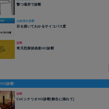
撃つ場所で診断
お絵描き診断
目を描いてわかるサイコパス度
診断
奇天烈探偵俱楽HO診断
/HO診断
診断
CoCシナリオHO診断[酔生に溺れて]