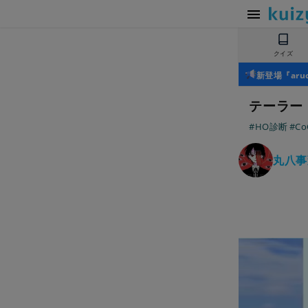
クイズ
新登場『ar
テーラー
#HO診断
#C
丸八事