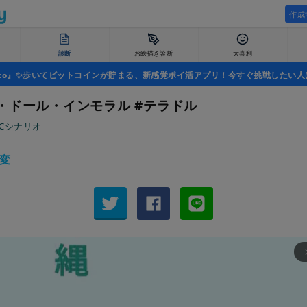
作成
診断
お絵描き診断
大喜利
uco』✨歩いてビットコインが貯まる、新感覚ポイ活アプリ！今すぐ挑戦したい人
・ドール・インモラル #テラドル
oCシナリオ
変
arrow_fo