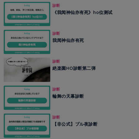
診断
《我闻神仙亦有死》ho位测试
診断
我闻神仙亦有死
診断
絶楽園HO診断第二弾
診断
輪舞の天幕診断
診断
【非公式】プル夜診断