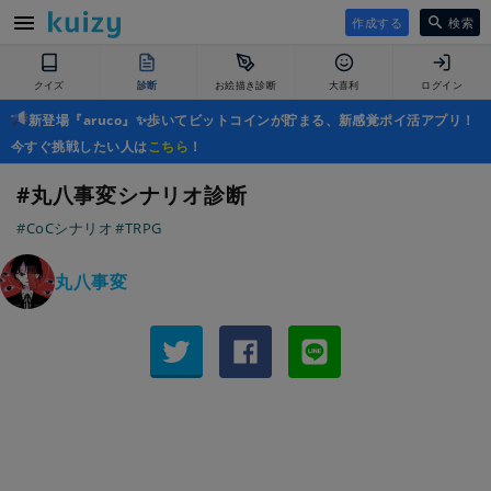
作成する
検索
クイズ
診断
お絵描き診断
大喜利
ログイン
新登場『aruco』✨歩いてビットコインが貯まる、新感覚ポイ活アプリ！
今すぐ挑戦したい人は
こちら
！
#丸八事変シナリオ診断
#CoCシナリオ
#TRPG
丸八事変