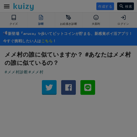
作成する
検索
クイズ
診断
お絵描き診断
大喜利
ログイン
新登場『aruco』✨歩いてビットコインが貯まる、新感覚ポイ活アプリ！
今すぐ挑戦したい人は
こちら
！
メメ村の誰に似ていますか？ #あなたはメメ村
の誰に似ているの？
#メメ村診断
#メメ村