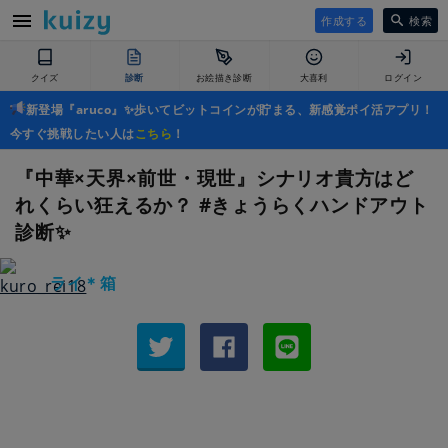
作成する
検索
クイズ
診断
お絵描き診断
大喜利
ログイン
新登場『aruco』✨歩いてビットコインが貯まる、新感覚ポイ活アプリ！
今すぐ挑戦したい人は
こちら
！
『中華×天界×前世・現世』シナリオ貴方はど
れくらい狂えるか？ #きょうらくハンドアウト
診断✨
ライ＊箱