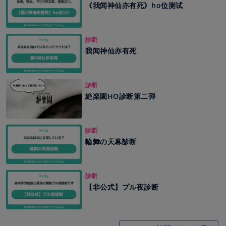
《我闻神仙亦有死》ho位测试
診断
我闻神仙亦有死
診断
絶楽園HO診断第二弾
診断
輪舞の天幕診断
診断
【非公式】プル夜診断