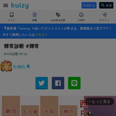
作成する
検索
クイズ
診断
お絵描き診断
大喜利
ログイン
新登場『aruco』✨歩いてビットコインが貯まる、新感覚ポイ活アプリ！
今すぐ挑戦したい人は
こちら
！
輝常診断 #輝常
#HO診断
#CoC
たゆた🐏
もっと見る
arrow_forward_ios