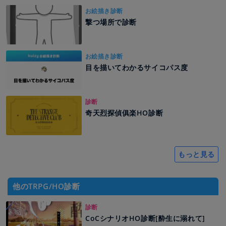
お絵描き診断
撃つ場所で診断
お絵描き診断
目を描いてわかるサイコパス度
診断
奇天烈探偵俱楽HO診断
もっと見る
他のTRPG/HO診断
診断
CoCシナリオHO診断[酔生に溺れて]