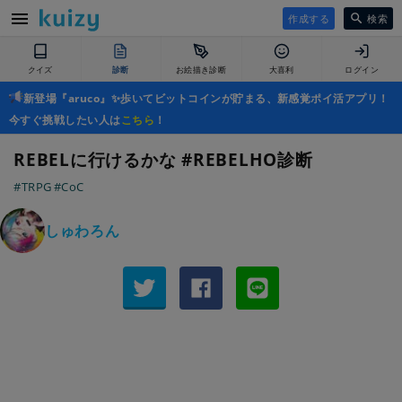
作成する
検索
クイズ
診断
お絵描き診断
大喜利
ログイン
新登場『aruco』✨歩いてビットコインが貯まる、新感覚ポイ活アプリ！
今すぐ挑戦したい人は
こちら
！
REBELに行けるかな #REBELHO診断
#TRPG
#CoC
しゅわろん