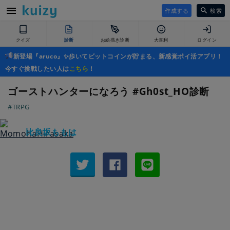
作成する
検索
クイズ
診断
お絵描き診断
大喜利
ログイン
新登場『aruco』✨歩いてビットコインが貯まる、新感覚ポイ活アプリ！
今すぐ挑戦したい人は
こちら
！
ゴーストハンターになろう #Gh0st_HO診断
#TRPG
比良坂ももは