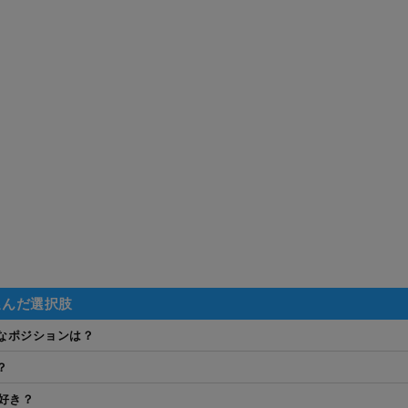
選んだ選択肢
なポジションは？
？
み好き？