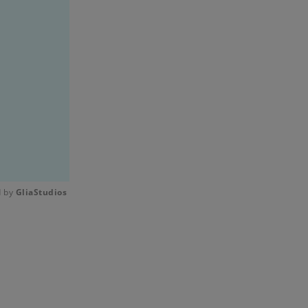
 by 
GliaStudios
Mute