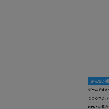
みんなが
ゲームで好き
こころつよい
NPCとの絡