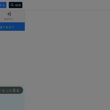
する
検索
ログイン
は
こちら
！
もっと見る
rward_ios