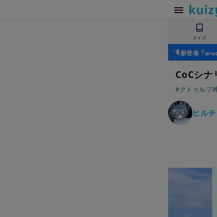
クイズ
新登場『ar
CoCシナリ
#クトゥルフ神
ヒルチ