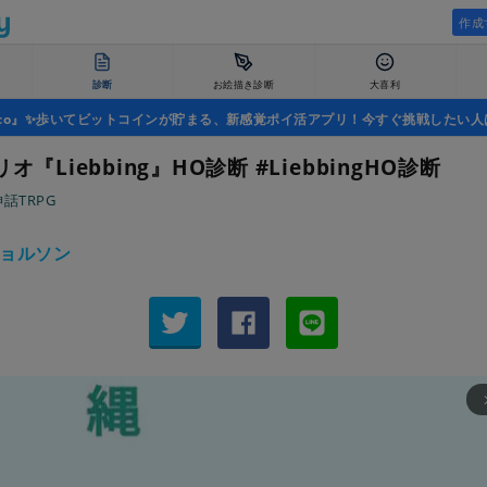
作成
診断
お絵描き診断
大喜利
uco』✨歩いてビットコインが貯まる、新感覚ポイ活アプリ！今すぐ挑戦したい人
オ『Liebbing』HO診断 #LiebbingHO診断
話TRPG
ョルソン
arrow_fo