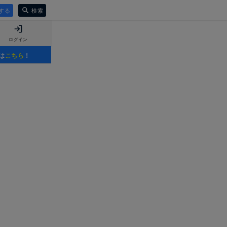
する
検索
ログイン
は
こちら
！