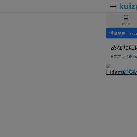
クイズ
新登場『ar
あなたに
#スマホ
#iPh
ひでま