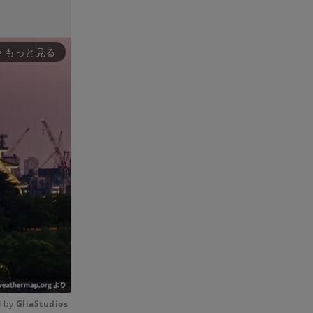
もっと見る
rward_ios
 by 
GliaStudios