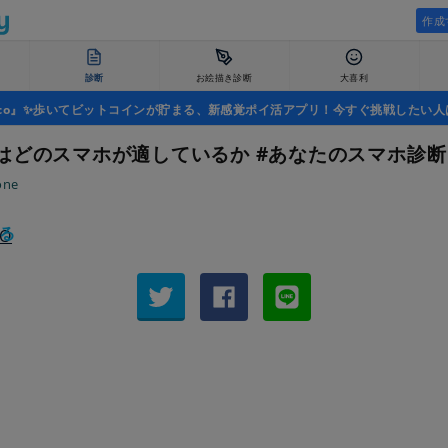
作成
診断
お絵描き診断
大喜利
uco』✨歩いてビットコインが貯まる、新感覚ポイ活アプリ！今すぐ挑戦したい人
はどのスマホが適しているか #あなたのスマホ診断
one
る