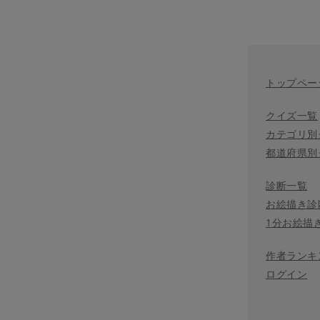
トップペー
クイズ一覧
カテゴリ別
都道府県別
診断一覧
お絵描き診
1分お絵描
作者ランキ
ログイン