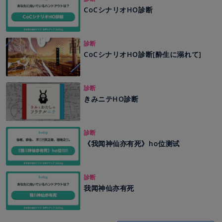
CoCシナリオHO診断
診断
CoCシナリオHO診断[酔生に溺れて]
診断
きみニテHO診断
診断
《我闻神仙亦有死》ho位测试
診断
我闻神仙亦有死