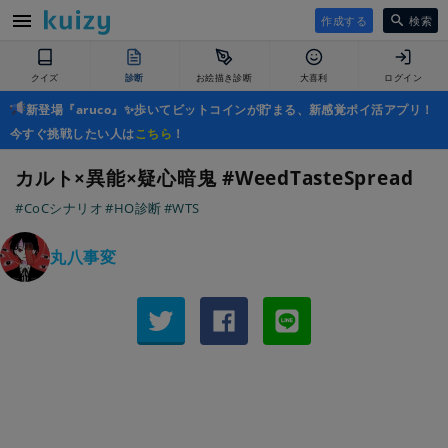
作成する
検索
クイズ
診断
お絵描き診断
大喜利
ログイン
新登場『aruco』✨歩いてビットコインが貯まる、新感覚ポイ活アプリ！
今すぐ挑戦したい人は
こちら
！
カルト×異能×疑心暗鬼 #WeedTasteSpread
#CoCシナリオ
#HO診断
#WTS
丸八事変