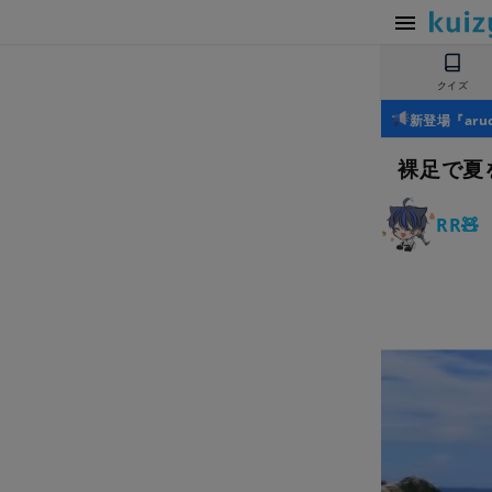
クイズ
新登場『ar
裸足で夏
RR🧸