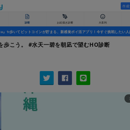
作成
診断
お絵描き診断
大喜利
uco』✨歩いてビットコインが貯まる、新感覚ポイ活アプリ！今すぐ挑戦したい人
を歩こう。 #水天一碧を朝凪で望むHO診断
arrow_fo