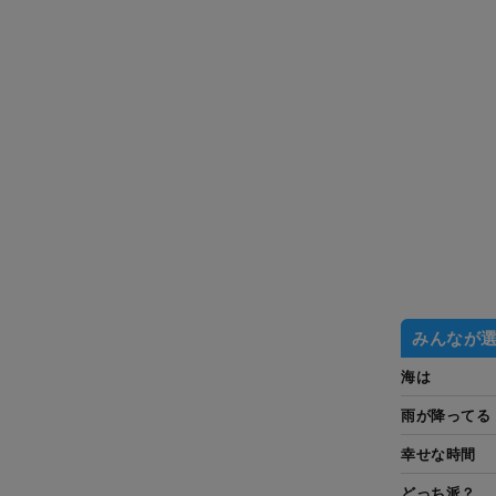
みんなが
海は
雨が降ってる
幸せな時間
どっち派？