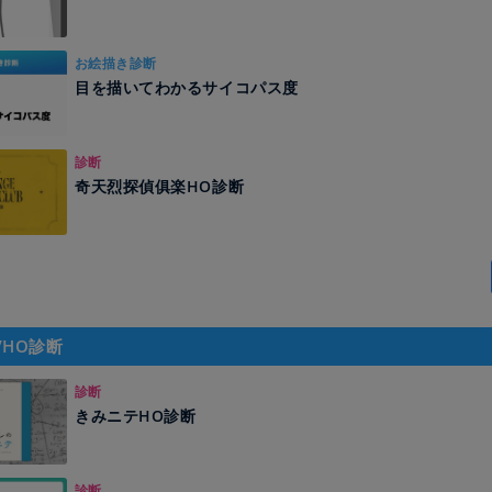
お絵描き診断
目を描いてわかるサイコパス度
診断
奇天烈探偵俱楽HO診断
/HO診断
診断
きみニテHO診断
診断