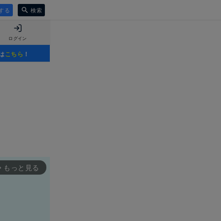
する
検索
ログイン
は
こちら
！
もっと見る
rward_ios