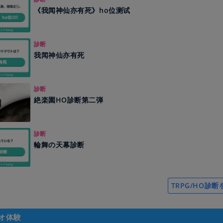
《我闻神仙亦有死》ho位测试
診断
我闻神仙亦有死
診断
絶楽園HO診断第二弾
診断
輪舞の天幕診断
TRPG/HO診
オ体験