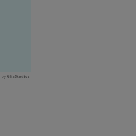
 by 
GliaStudios
Mute