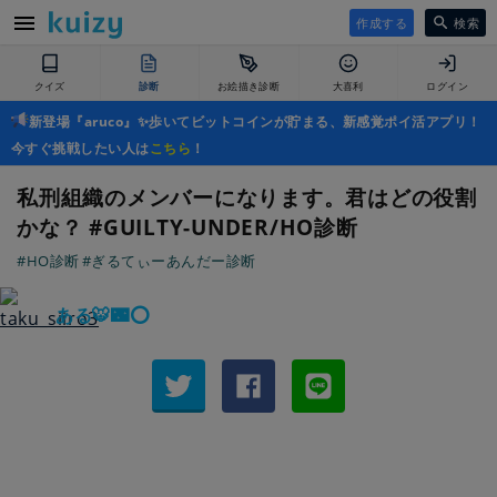
作成する
検索
クイズ
診断
お絵描き診断
大喜利
ログイン
新登場『aruco』✨歩いてビットコインが貯まる、新感覚ポイ活アプリ！
今すぐ挑戦したい人は
こちら
！
私刑組織のメンバーになります。君はどの役割
かな？ #GUILTY-UNDER/HO診断
#HO診断
#ぎるてぃーあんだー診断
ある🐯🌃⭕