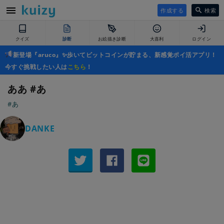
作成する
検索
クイズ
診断
お絵描き診断
大喜利
ログイン
新登場『aruco』✨歩いてビットコインが貯まる、新感覚ポイ活アプリ！
今すぐ挑戦したい人は
こちら
！
ああ #あ
#あ
DANKE