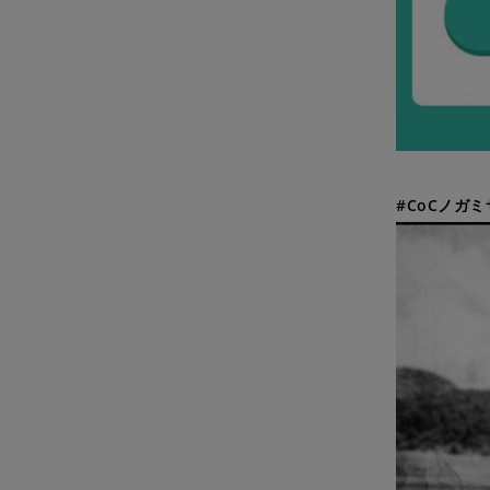
#CoCノガ