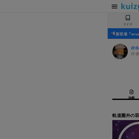
クイズ
新登場『ar
@d
作
診断
軌道圏外の双