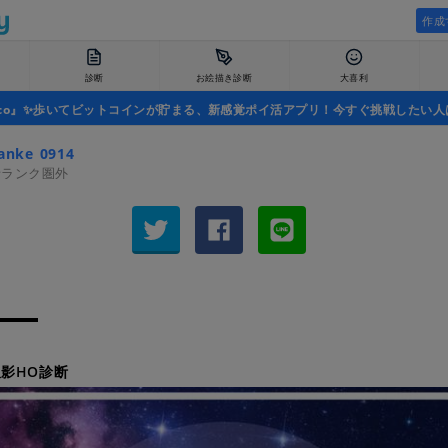
作成
診断
お絵描き診断
大喜利
uco』✨歩いてビットコインが貯まる、新感覚ポイ活アプリ！今すぐ挑戦したい人
anke_0914_
者ランク圏外
影HO診断