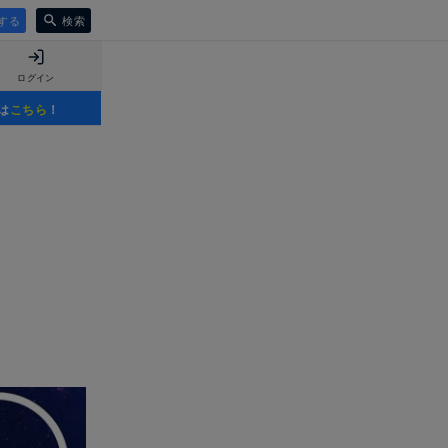
する
検索
ログイン
は
こちら
！