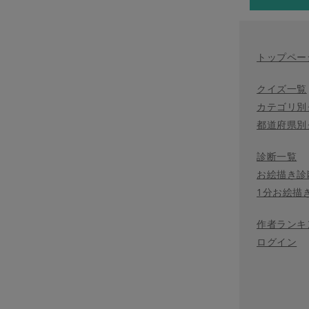
トップペー
クイズ一覧
カテゴリ別
都道府県別
診断一覧
お絵描き診
1分お絵描
作者ランキ
ログイン