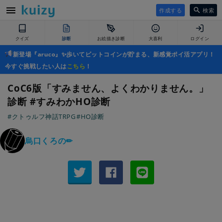
作成する
検索
クイズ
診断
お絵描き診断
大喜利
ログイン
新登場『aruco』✨歩いてビットコインが貯まる、新感覚ポイ活アプリ！
今すぐ挑戦したい人は
こちら
！
CoC6版「すみません、よくわかりません。」
診断 #すみわかHO診断
#クトゥルフ神話TRPG
#HO診断
烏口くろの✏