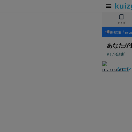
クイズ
新登場『ar
あなたが
#し宅診断
シュン