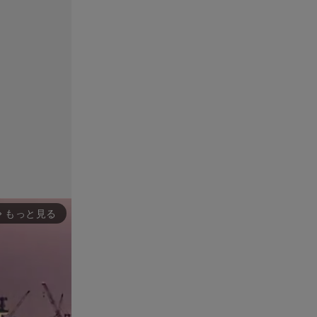
もっと見る
rward_ios