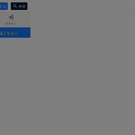
する
検索
ログイン
は
こちら
！