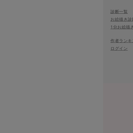
診断一覧
お絵描き診
1分お絵描
作者ランキ
ログイン