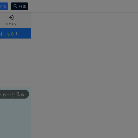
する
検索
ログイン
は
こちら
！
もっと見る
rward_ios