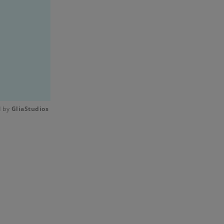
 by 
GliaStudios
Mute