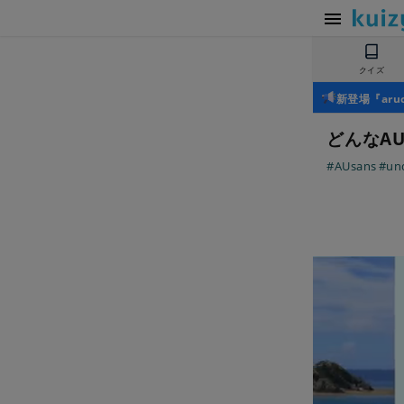
クイズ
新登場『ar
どんなA
#AUsans
#un