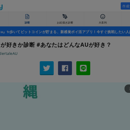
作成
診断
お絵描き診断
大喜利
uco』✨歩いてビットコインが貯まる、新感覚ポイ活アプリ！今すぐ挑戦したい人
Uが好きか診断 #あなたはどんなAUが好き？
dertaleAU
arrow_fo