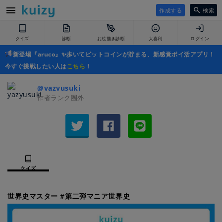
作成する
検索
クイズ
診断
お絵描き診断
大喜利
ログイン
新登場『aruco』✨歩いてビットコインが貯まる、新感覚ポイ活アプリ！
今すぐ挑戦したい人は
こちら
！
@yazyusuki
作者ランク圏外
クイズ
世界史マスター #第二弾マニア世界史