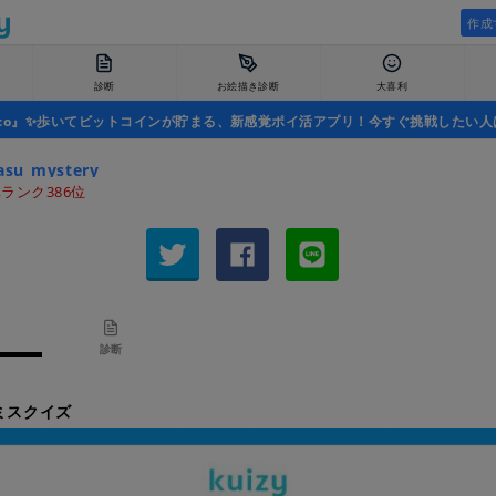
作成
診断
お絵描き診断
大喜利
uco』✨歩いてビットコインが貯まる、新感覚ポイ活アプリ！今すぐ挑戦したい人
asu_mystery
ランク386位
診断
ダミスクイズ