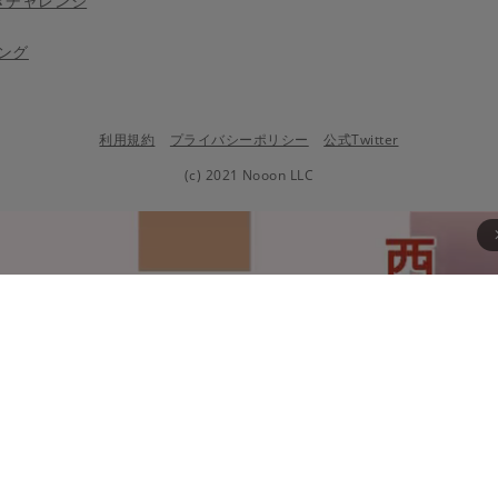
きチャレンジ
ング
利用規約
プライバシーポリシー
公式Twitter
(c) 2021 Nooon LLC
arrow_fo