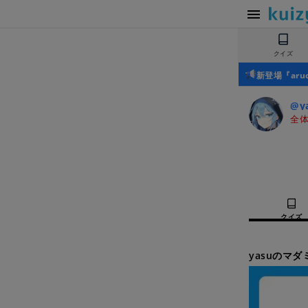
クイズ
新登場『ar
@y
全体
クイズ
yasuのマ