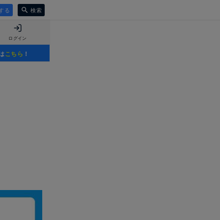
する
検索
ログイン
は
こちら
！