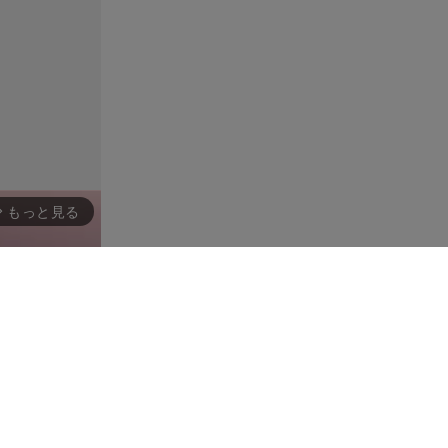
もっと見る
rward_ios