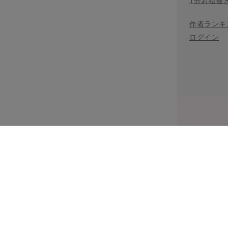
1分お絵描
作者ランキ
ログイン