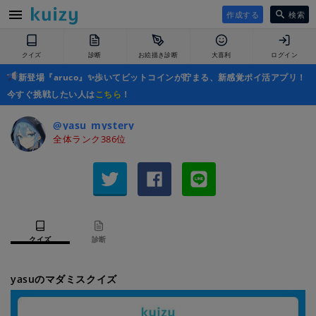
作成する
検索
クイズ
診断
お絵描き診断
大喜利
ログイン
新登場『aruco』✨歩いてビットコインが貯まる、新感覚ポイ活アプリ！
今すぐ挑戦したい人は
こちら
！
@yasu_mystery
全体ランク386位
クイズ
診断
yasuのマダミスクイズ