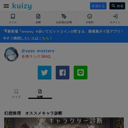
作成する
検索
クイズ
診断
お絵描き診断
大喜利
ログイン
新登場『aruco』✨歩いてビットコインが貯まる、新感覚ポイ活アプリ！
今すぐ挑戦したい人は
こちら
！
@yasu_mystery
全体ランク386位
クイズ
診断
幻想推理 オススメキャラ診断