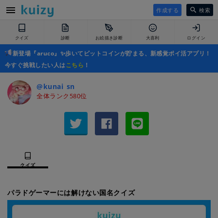
作成する
検索
クイズ
診断
お絵描き診断
大喜利
ログイン
新登場『aruco』✨歩いてビットコインが貯まる、新感覚ポイ活アプリ！
今すぐ挑戦したい人は
こちら
！
@kunai_sn
全体ランク580位
クイズ
パラドゲーマーには解けない国名クイズ