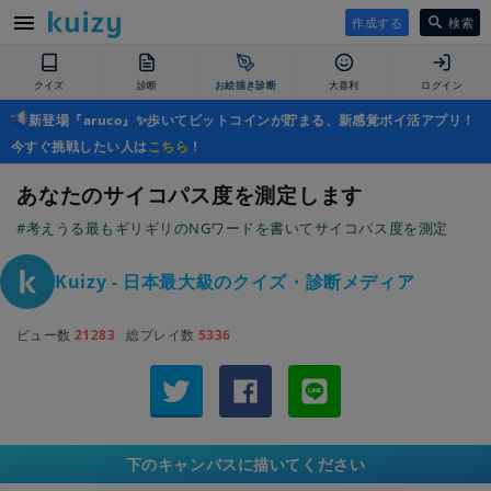
作成する
検索
クイズ
診断
お絵描き診断
大喜利
ログイン
新登場『aruco』✨歩いてビットコインが貯まる、新感覚ポイ活アプリ！
今すぐ挑戦したい人は
こちら
！
あなたのサイコパス度を測定します
#考えうる最もギリギリのNGワードを書いてサイコパス度を測定
Kuizy - 日本最大級のクイズ・診断メディア
ビュー数
21283
総プレイ数
5336
下のキャンバスに描いてください