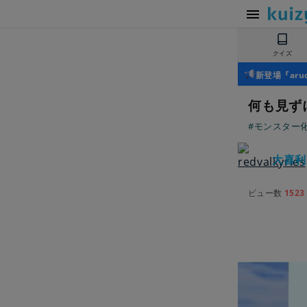
クイズ
新登場『ar
何も見ず
#モンスター
大喜利
ビュー数
1523