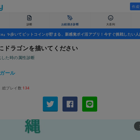
作成
診断
お絵描き診断
大喜利
uco』✨歩いてビットコインが貯まる、新感覚ポイ活アプリ！今すぐ挑戦したい人
にドラゴンを描いてください
化した時の属性診断
ガール
総プレイ数
134
arrow_fo