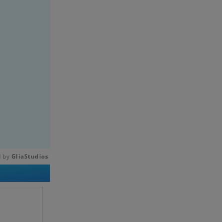
 by 
GliaStudios
Mute