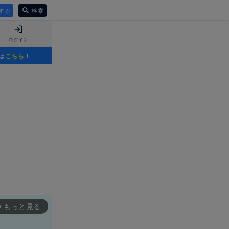
する
検索
ログイン
は
こちら
！
もっと見る
rward_ios