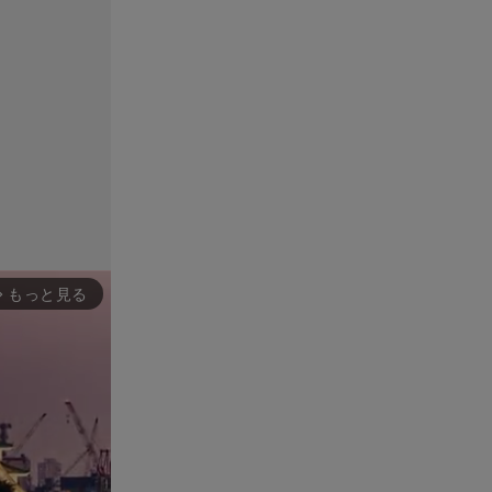
もっと見る
rward_ios