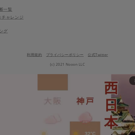
断一覧
きチャレンジ
ング
利用規約
プライバシーポリシー
公式Twitter
(c) 2021 Nooon LLC
arrow_fo