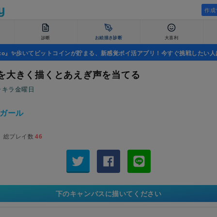
作成
診断
お絵描き診断
大喜利
uco』✨歩いてビットコインが貯まる、新感覚ポイ活アプリ！今すぐ挑戦したい人
を大きく描くとあえぎ声を当てる
ラキラ金曜日
ガール
総プレイ数
46
下のキャンバスに描いてください