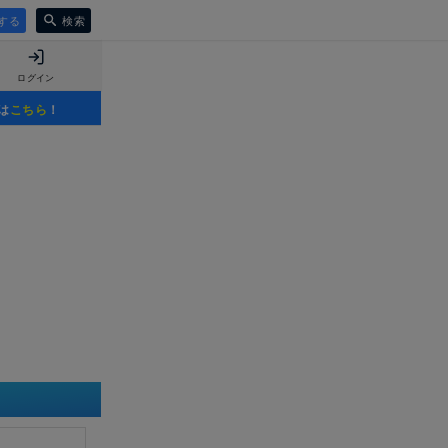
する
検索
ログイン
は
こちら
！