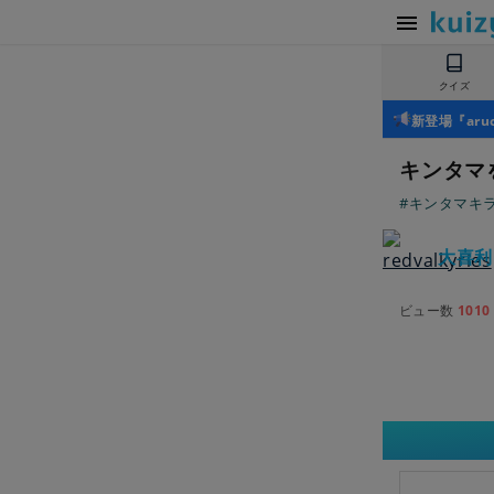
クイズ
新登場『ar
キンタマ
#キンタマキ
大喜利
ビュー数
1010