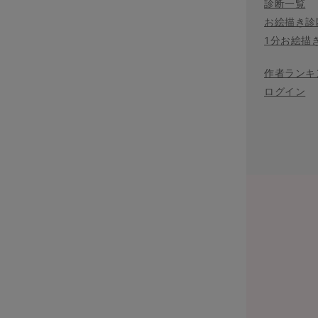
診断一覧
お絵描き診
1分お絵描
作者ランキ
ログイン